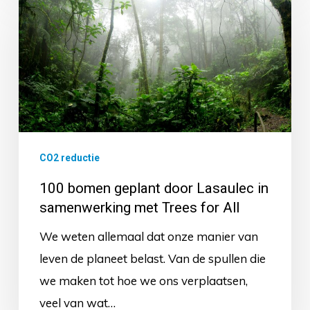
bomen
geplant
door
Lasaulec
in
samenwerking
met
CO2 reductie
Trees
100 bomen geplant door Lasaulec in
for
samenwerking met Trees for All
All
We weten allemaal dat onze manier van
leven de planeet belast. Van de spullen die
we maken tot hoe we ons verplaatsen,
veel van wat…