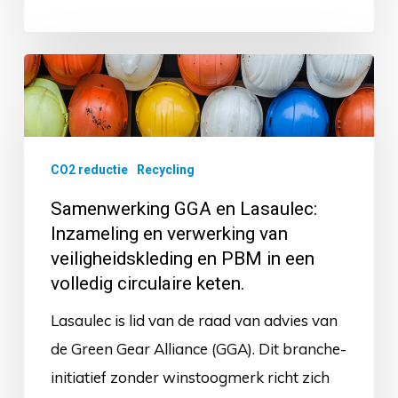
Samenwerking
GGA
en
Lasaulec:
CO2 reductie
Recycling
Inzameling
Samenwerking GGA en Lasaulec:
en
Inzameling en verwerking van
verwerking
veiligheidskleding en PBM in een
van
volledig circulaire keten.
veiligheidskleding
Lasaulec is lid van de raad van advies van
en
de Green Gear Alliance (GGA). Dit branche-
PBM
initiatief zonder winstoogmerk richt zich
in