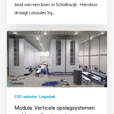
land van een boer in Schalkwijk. Hierdoor
draagt Lasaulec bij…
Modula:
Verticale
opslagsystemen
met
lage
milieu-
impact
CO2 reductie
Logistiek
Modula: Verticale opslagsystemen