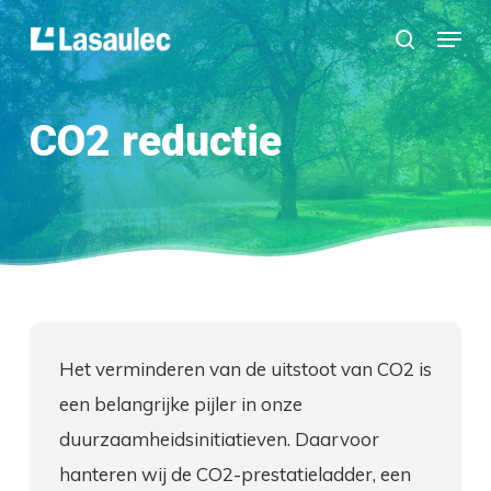
Skip
Menu
to
search
Close
main
Menu
content
CO2 reductie
Het verminderen van de uitstoot van CO2 is
een belangrijke pijler in onze
duurzaamheidsinitiatieven. Daarvoor
hanteren wij de CO2-prestatieladder, een