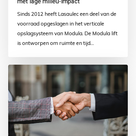
met lage milieu-impact
Sinds 2012 heeft Lasaulec een deel van de
voorraad opgeslagen in het verticale
opslagsysteem van Modula. De Modula lift
is ontworpen om ruimte en tijd…
Samenwerkingsverbanden
rond
CO2
Reductie
en
recycling