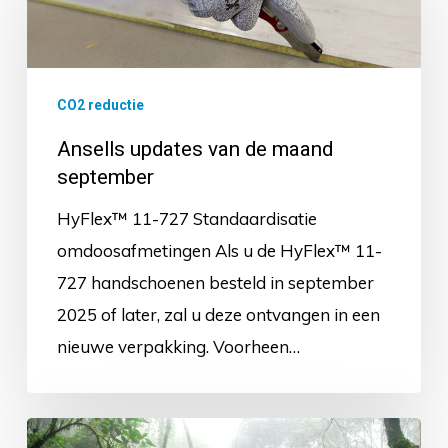
van
de
maand
CO2 reductie
september
Ansells updates van de maand
september
HyFlex™ 11-727 Standaardisatie
omdoosafmetingen Als u de HyFlex™ 11-
727 handschoenen besteld in september
2025 of later, zal u deze ontvangen in een
nieuwe verpakking. Voorheen…
100