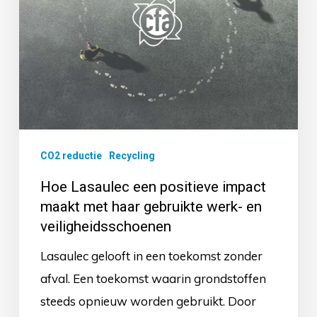
impact
maakt
met
haar
gebruikte
werk-
en
CO2 reductie
Recycling
veiligheidsschoenen
Hoe Lasaulec een positieve impact
maakt met haar gebruikte werk- en
veiligheidsschoenen
Lasaulec gelooft in een toekomst zonder
afval. Een toekomst waarin grondstoffen
steeds opnieuw worden gebruikt. Door