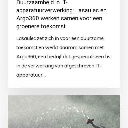
Duurzaamheid in IT-
groenere
apparatuurverwerking: Lasaulec en
toekomst
Argo360 werken samen voor een
groenere toekomst
Lasaulec zet zich in voor een duurzame
toekomst en werkt daarom samen met
Argo360, een bedrijf dat gespecialiseerd is
in de verwerking van afgeschreven IT-
apparatuur…
Hoe
Lasaulec
een
positieve