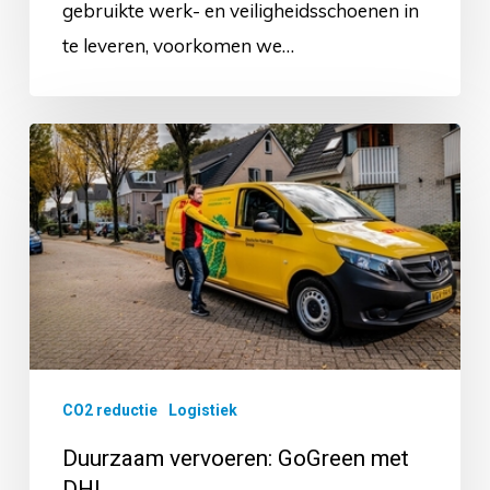
gebruikte werk- en veiligheidsschoenen in
te leveren, voorkomen we…
Duurzaam
vervoeren:
GoGreen
met
DHL
CO2 reductie
Logistiek
Duurzaam vervoeren: GoGreen met
DHL